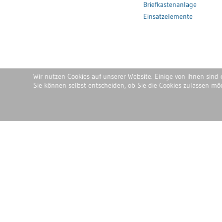
Briefkastenanlage
Einsatzelemente
Wir nutzen Cookies auf unserer Website. Einige von ihnen sind 
Sie können selbst entscheiden, ob Sie die Cookies zulassen mö